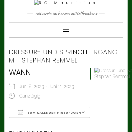
Skip
to
content
reitverein im herzen mittelfrankens
Toggle Navigation
DRESSUR- UND SPRINGLEHRGANG
MIT STEPHAN REMMEL
WANN
Juni 8, 2023 - Juni 11, 2023
Ganztägig
ZUM KALENDER HINZUFÜGEN
ICS herunterladen
Google Kalender
iCalendar
Office 365
Outlook Live