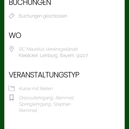
BUCHUNGEN
Buchungen geschlossen
WO
RC Mauritius Vereinsgelände
Kleeäcker, Leinburg, Bayern, 91227
VERANSTALTUNGSTYP
Kurse mit Reiten
Dressurlehrgang
,
Remmel
,
Springlehrgang
,
Stephan
Remmel