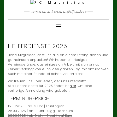
Skip
to
content
reitverein im herzen mittelfrankens
Toggle Navigation
HELFERDIENSTE 2025
Liebe Mitglieder, lasst uns alle an einem Strang ziehen und
gemeinsam anpacken! Wir haben ein riesiges
Vereinsgelände, das einiges an Arbeit mit sich bringt.
Keiner verlangt von euch, den ganzen Tag mit anzupacken.
Auch mit einer Stunde ist schon viel erreicht.
Wir freuen uns über jeden, der uns unterstützt!
Alle Helferdienste für 2025 findet ihr
hier
. Um eine
vorherige Anmeldung wird gebeten.
TERMINÜBERSICHT
15.03.2025 | ab 13 Uhr | Frühlingsfit
28.03.2025 | ab 13 Uhr | Siggi Haaf Kurs
29.03.2025 | ab 9 Uhr | Siggi Haaf Kurs