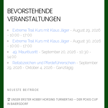
BEVORSTEHENDE
VERANSTALTUNGEN
Extreme Trail Kurs mit Klaus Jäger
- August 29, 2026
- 10:00 - 17:00
Extreme Trail Kurs mit Klaus Jäger
- August 30, 2026
- 10:00 - 17:00
49. Mauritiusritt
- September 20, 2026 - 10:30 -
14:00
Reitabzeichen und Pferdeführerschein
- September
29, 2026 - Oktober 4, 2026 - Ganztägig
NEUESTE BEITRÄGE
🏆 UNSER ERSTER HOBBY HORSING TURNIERTAG – DER POXIS CUP
IN BAIERSDORF