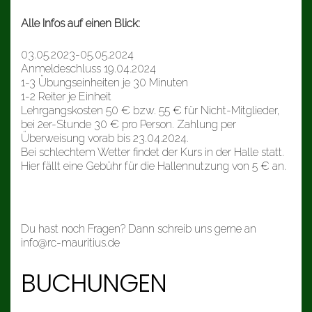
Alle Infos auf einen Blick:
03.05.2023-05.05.2024
Anmeldeschluss 19.04.2024
1-3 Übungseinheiten je 30 Minuten
1-2 Reiter je Einheit
Lehrgangskosten 50 € bzw. 55 € für Nicht-Mitglieder,
bei 2er-Stunde 30 € pro Person. Zahlung per
Überweisung vorab bis 23.04.2024.
Bei schlechtem Wetter findet der Kurs in der Halle statt.
Hier fällt eine Gebühr für die Hallennutzung von 5 € an.
Du hast noch Fragen? Dann schreib uns gerne an
info@rc-mauritius.de
BUCHUNGEN