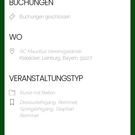
BUCHUNGEN
Buchungen geschlossen
WO
RC Mauritius Vereinsgelände
Kleeäcker, Leinburg, Bayern, 91227
VERANSTALTUNGSTYP
Kurse mit Reiten
Dressurlehrgang
,
Remmel
,
Springlehrgang
,
Stephan
Remmel