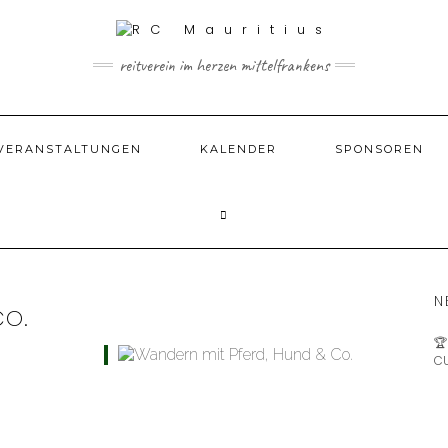
reitverein im herzen mittelfrankens
VERANSTALTUNGEN
KALENDER
SPONSOREN
N
CO.
🏆
CU