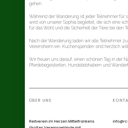
gehen.
Während der Wanderung ist jeder Teilnehmer für s
wird von unserer Sophia begleitet, die sich eine sc
für das Wohl und die Sicherheit der Tiere bei den 
Nach der Wanderung laden wir alle Teilnehmer zu
Vereinsheim ein. Kuchenspenden sind herzlich w
Wir freuen uns darauf, einen schönen Tag in der 
Pferdebegeisterten, Hundeliebhabern und Wander
ÜBER UNS
KONTA
Reitverein im Herzen Mittelfrankens.
info@rc
Großes Vereinsgelände mit