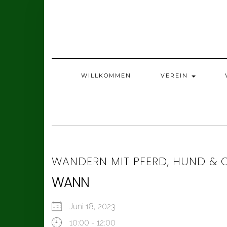
Skip
to
content
WILLKOMMEN
VEREIN
WANDERN MIT PFERD, HUND & 
WANN
Juni 18, 2023
10:00 - 12:00