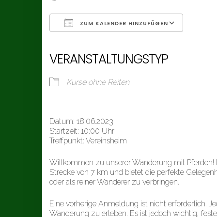
ZUM KALENDER HINZUFÜGEN
ICS herunterladen
Google Kalender
iCalendar
Office 365
Outlook Live
VERANSTALTUNGSTYP
Kurse ohne Reiten
Datum: 18.06.2023
Startzeit: 10:00 Uhr
Treffpunkt: Vereinsheim
Willkommen zu unserer Wanderung mit Pferden! Di
Strecke von 7 km und bietet die perfekte Gelegenh
oder als reiner Wanderer zu verbringen.
Eine vorherige Anmeldung ist nicht erforderlich. Je
Wanderung zu erleben. Es ist jedoch wichtig, fes