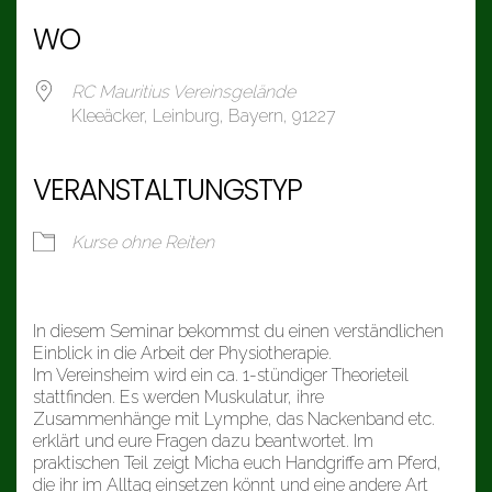
WO
RC Mauritius Vereinsgelände
Kleeäcker, Leinburg, Bayern, 91227
VERANSTALTUNGSTYP
Kurse ohne Reiten
In diesem Seminar bekommst du einen verständlichen
Einblick in die Arbeit der Physiotherapie.
Im Vereinsheim wird ein ca. 1-stündiger Theorieteil
stattfinden. Es werden Muskulatur, ihre
Zusammenhänge mit Lymphe, das Nackenband etc.
erklärt und eure Fragen dazu beantwortet. Im
praktischen Teil zeigt Micha euch Handgriffe am Pferd,
die ihr im Alltag einsetzen könnt und eine andere Art