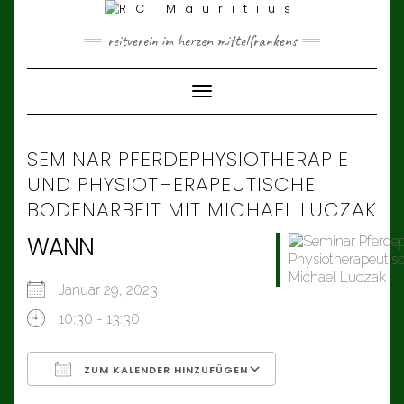
Skip
to
content
reitverein im herzen mittelfrankens
Toggle Navigation
SEMINAR PFERDEPHYSIOTHERAPIE
UND PHYSIOTHERAPEUTISCHE
BODENARBEIT MIT MICHAEL LUCZAK
WANN
Januar 29, 2023
10:30 - 13:30
ZUM KALENDER HINZUFÜGEN
ICS herunterladen
Google Kalender
iCalendar
Office 365
Outlook Live