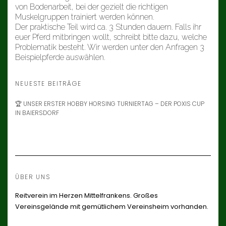
von Bodenarbeit, bei der gezielt die richtigen
Muskelgruppen trainiert werden können.
Der praktische Teil wird ca. 3 Stunden dauern. Falls ihr
euer Pferd mitbringen wollt, schreibt bitte dazu, welche
Problematik besteht. Wir werden unter den Anfragen 3
Beispielpferde auswählen.
NEUESTE BEITRÄGE
🏆 UNSER ERSTER HOBBY HORSING TURNIERTAG – DER POXIS CUP
IN BAIERSDORF
ÜBER UNS
Reitverein im Herzen Mittelfrankens. Großes
Vereinsgelände mit gemütlichem Vereinsheim vorhanden.