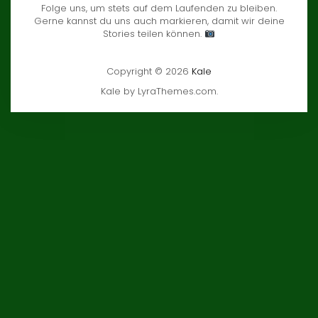
Folge uns, um stets auf dem Laufenden zu bleiben.
Gerne kannst du uns auch markieren, damit wir deine
Stories teilen können.
Copyright © 2026
Kale
Kale
by LyraThemes.com.