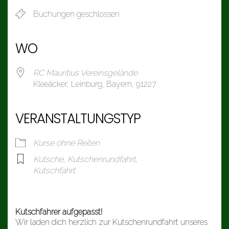
Buchungen geschlossen
WO
RC Mauritius Vereinsgelände
Kleeäcker, Leinburg, Bayern, 91227
VERANSTALTUNGSTYP
Kurse ohne Reiten
Kutsche
,
Kutschenrundfahrt
,
Kutschfahrt
Kutschfahrer aufgepasst!
Wir laden dich herzlich zur Kutschenrundfahrt unseres