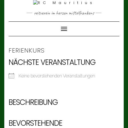
Skip
to
content
reitverein im herzen mittelfrankens
Toggle Navigation
FERIENKURS
NÄCHSTE VERANSTALTUNG
Keine bevorstehenden Veranstaltungen
BESCHREIBUNG
BEVORSTEHENDE